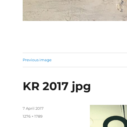
Previous image
KR 2017 jpg
Posted
7 April 2017
on
Full
1276 × 1789
size