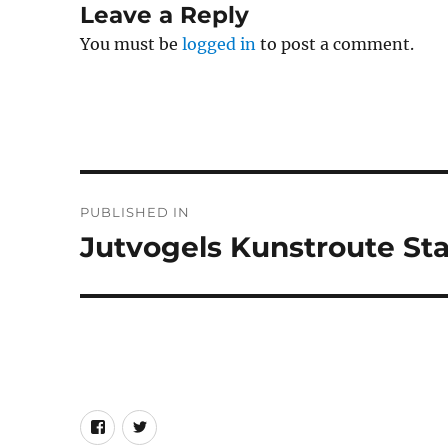
Leave a Reply
You must be
logged in
to post a comment.
Post
PUBLISHED IN
navigation
Jutvogels Kunstroute St
Facebook
Twitter