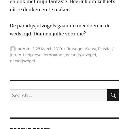
en ook met mijn fantasie. Heerlijk om zelf iets
uit te denken en te maken.
De paradijsjutvogels gaan nu meedoen in de
wedstrijd. Duimen jullie voor me?
Author
Posted
Categories
Tags
admin
28 March 2019
Jutvogel
,
Kunst
,
Plastic
on
jutten
,
Lang leve Rembrandt
,
paradijsjutvogel
,
paradijsvogel
SE
Search
for: