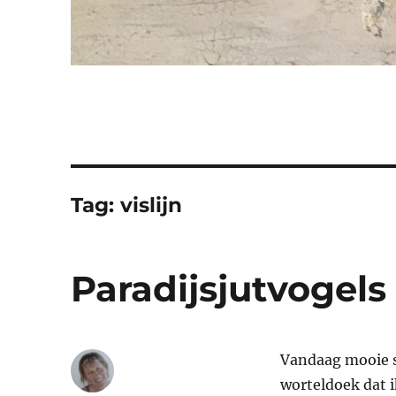
Tag:
vislijn
Paradijsjutvogels
Vandaag mooie s
worteldoek dat i