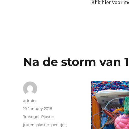
Klik hier voor m
Na de storm van 1
Author
admin
Posted
19 January 2018
on
Categories
Jutvogel
,
Plastic
Tags
jutten
,
plastic speeltjes
,