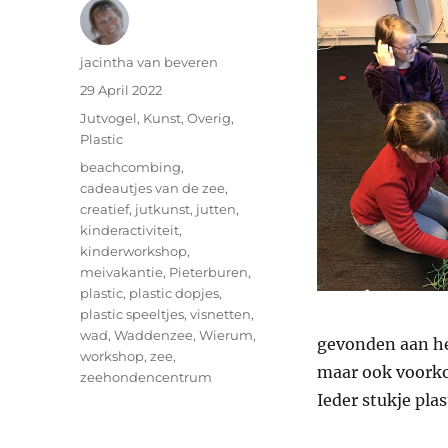
Author
jacintha van beveren
Posted
29 April 2022
on
Categories
Jutvogel
,
Kunst
,
Overig
,
Plastic
Tags
beachcombing
,
cadeautjes van de zee
,
creatief
,
jutkunst
,
jutten
,
kinderactiviteit
,
kinderworkshop
,
meivakantie
,
Pieterburen
,
plastic
,
plastic dopjes
,
plastic speeltjes
,
visnetten
,
wad
,
Waddenzee
,
Wierum
,
gevonden aan he
workshop
,
zee
,
maar ook voorkom
zeehondencentrum
Ieder stukje plas