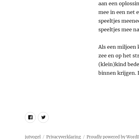
aan een oplossin
mee in een net e
speeltjes meene
speeltjes mee n
Als een miljoen k
zee en op het st
(klein)kind bede
binnen krijgen. 
Facebook
Twitter
jutvogel
Privacyverklaring
Proudly powered by Word